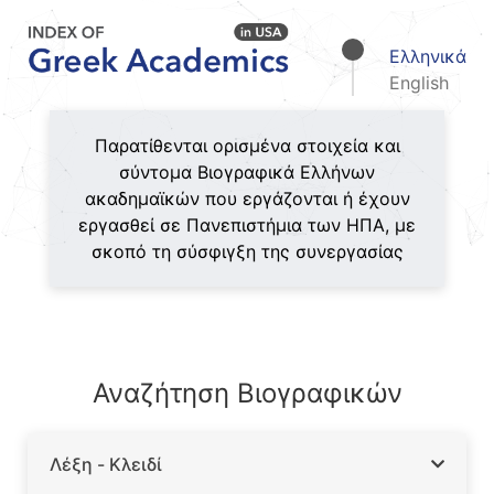
Skip
to
Ελληνικά
content
English
Aristotle University of Thessaloniki
Index of Greek
Παρατίθενται ορισμένα στοιχεία και
σύντομα Βιογραφικά Ελλήνων
Academics in USA
ακαδημαϊκών που εργάζονται ή έχουν
εργασθεί σε Πανεπιστήμια των ΗΠΑ, με
σκοπό τη σύσφιγξη της συνεργασίας
Αναζήτηση Βιογραφικών